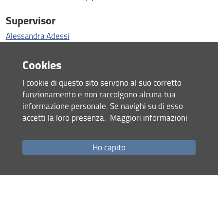
Supervisor
Alessandra Adessi
Email
Cookies
valentina.russo(AT)unifi.it
I cookie di questo sito servono al suo corretto
funzionamento e non raccolgono alcuna tua
Office address
informazione personale. Se navighi su di esso
Quaracchi, via San Bonaventura, 13 - 50145 - Firenze
accetti la loro presenza.
Maggiori informazioni
Office phone
Ho capito
...
Profile
CurriculumVitae