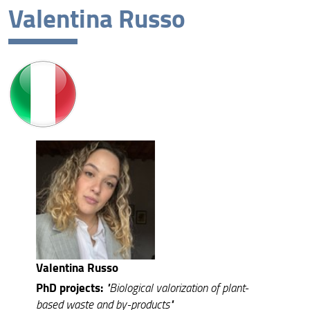
Valentina Russo
XL cycle
XXXIX cycle
XXXVIII cycle
XXXVII cycle
XXXVI cycle
Ph.D. cycles completed
Valentina Russo
PhD projects:
"Biological valorization of plant-
based waste and by-products"