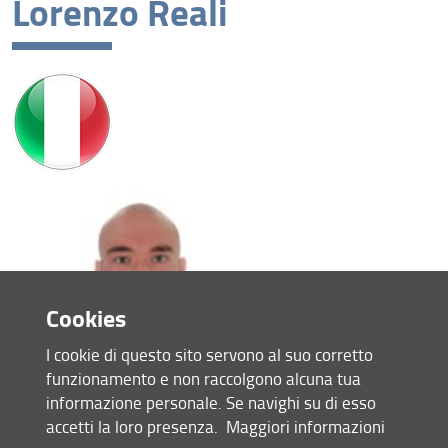
Lorenzo Reali
XL cycle
XXXIX cycle
XXXVIII cycle
XXXVII cycle
XXXVI cycle
Ph.D. cycles completed
Cookies
I cookie di questo sito servono al suo corretto
funzionamento e non raccolgono alcuna tua
informazione personale. Se navighi su di esso
Lorenzo Reali
accetti la loro presenza.
Maggiori informazioni
PhD cycle XXXIX