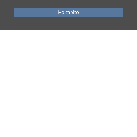
Ho capito
Share
last update
30.01.2024
Site map
RSS feed
Privacy policy
Legal notices
Accessibility
Monitoring