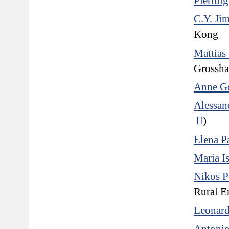
Pierlui
C.Y. Ji
Kong
Mattias
Grossha
Anne G
Alessan
)
Elena Pa
Maria I
Nikos 
Rural E
Leonar
Antonio