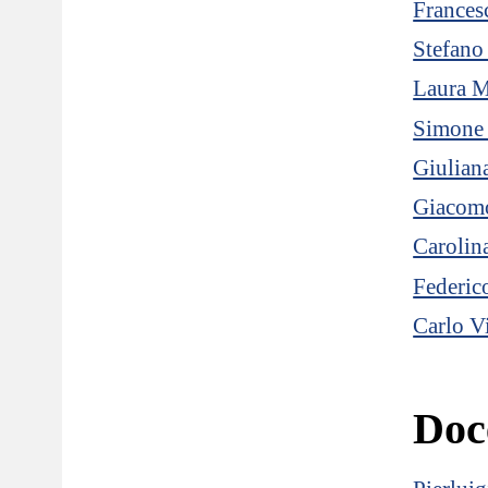
Frances
Stefano
Laura 
Simone 
Giuliana
Giacomo
Carolin
Federic
Carlo Vi
Doce