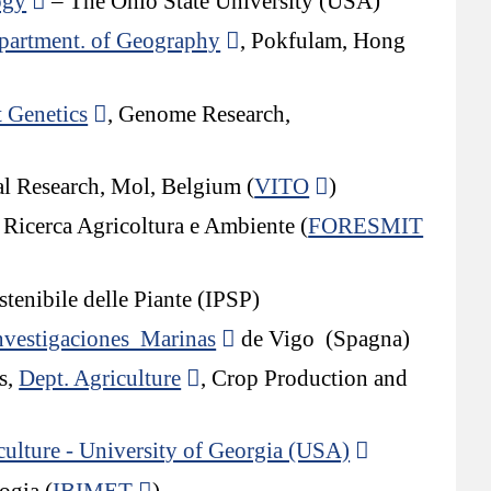
ogy
– The Ohio State University (USA)
partment. of Geography
, Pokfulam, Hong
t Genetics
, Genome Research,
l Research, Mol, Belgium (
VITO
)
Ricerca Agricoltura e Ambiente (
FORESMIT
tenibile delle Piante (IPSP)
Investigaciones Marinas
de Vigo (Spagna)
s,
Dept. Agriculture
, Crop Production and
culture - University of Georgia (USA)
ogia (
IBIMET
)