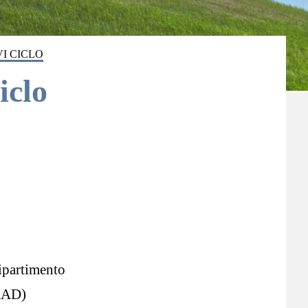
I CICLO
iclo
Dipartimento
(RAD)