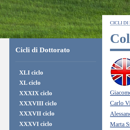
CICLI D
Col
Cicli di Dottorato
XLI ciclo
XL ciclo
Giacomo
XXXIX ciclo
Carlo Vi
XXXVIII ciclo
XXXVII ciclo
Alessan
XXXVI ciclo
Marta St