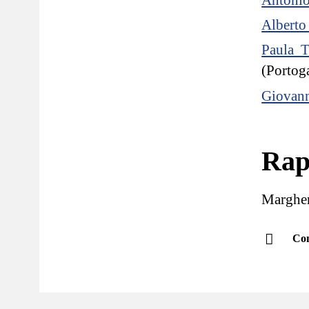
Alberto
Paula 
(Portog
Giovann
Rap
Margher
Con