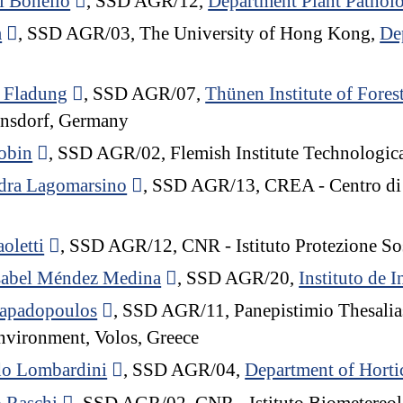
gi Bonello
, SSD AGR/12,
Department Plant Pathol
m
, SSD AGR/03, The University of Hong Kong,
De
 Fladung
, SSD AGR/07,
Thünen Institute of Fores
nsdorf, Germany
obin
, SSD AGR/02, Flemish Institute Technologica
dra Lagomarsino
, SSD AGR/13, CREA - Centro di 
oletti
, SSD AGR/12, CNR - Istituto Protezione Sos
sabel Méndez Medina
, SSD AGR/20,
Instituto de 
Papadopoulos
, SSD AGR/11, Panepistimio Thesalia
nvironment, Volos, Greece
do Lombardini
, SSD AGR/04,
Department of Horti
 Raschi
, SSD AGR/02, CNR - Istituto Biometereol