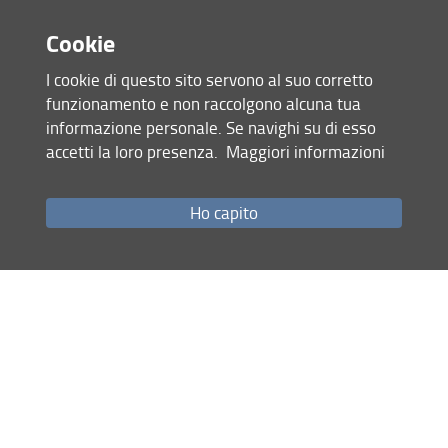
Condividi
Cookie
I cookie di questo sito servono al suo corretto
ultimo aggiornamento
funzionamento e non raccolgono alcuna tua
30.01.2024
informazione personale. Se navighi su di esso
accetti la loro presenza.
Maggiori informazioni
Mappa del sito
Ho capito
RSS feed
Privacy
Note Legali
Accessibilità e usabilità
Monitoraggio
Area personale