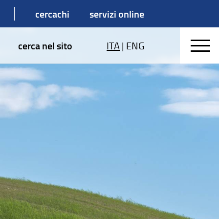
cercachi
servizi online
cerca nel sito
ITA
|
ENG