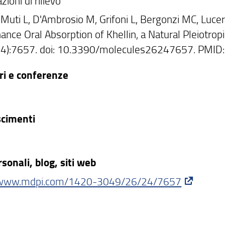
zioni di rilievo
 Muti L, D'Ambrosio M, Grifoni L, Bergonzi MC, Luceri
ance Oral Absorption of Khellin, a Natural Pleiotro
24):7657. doi: 10.3390/molecules26247657. PMI
i e conferenze
scimenti
rsonali, blog, siti web
//www.mdpi.com/1420-3049/26/24/7657