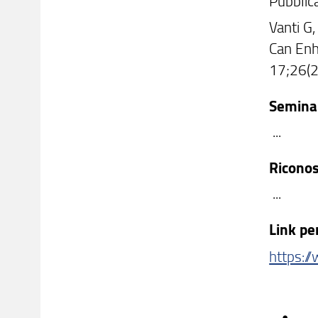
Pubblica
Vanti G,
Can Enh
17;26(
Seminar
...
Ricono
...
Link pe
https: