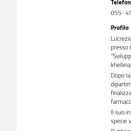
Telefo
055- 4
Profilo
Lucrezia
presso l
“Svilupp
khellina
Dopo la
dipartim
finalizz
farmacol
Il suo i
specie v