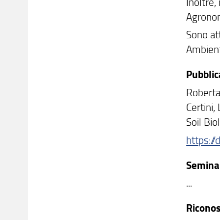
Inoltre,
Agronom
Sono att
Ambient
Pubblic
Roberta 
Certini,
Soil Bi
https:/
Seminar
...
Ricono