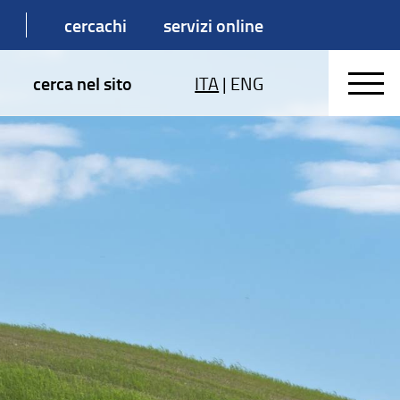
cercachi
servizi online
cerca nel sito
ITA
|
ENG