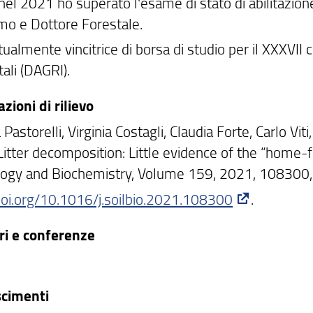
 nel 2021 ho superato l'esame di stato di abilitazion
o e Dottore Forestale.
ualmente vincitrice di borsa di studio per il XXXVII c
ali (DAGRI).
azioni di rilievo
Pastorelli, Virginia Costagli, Claudia Forte, Carlo Vi
 Litter decomposition: Little evidence of the “home-f
ology and Biochemistry, Volume 159, 2021, 108300
/doi.org/10.1016/j.soilbio.2021.108300
.
i e conferenze
scimenti