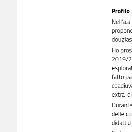
Profilo
Nell’a.a
propone
douglasi
Ho prose
2019/202
esplorat
fatto pa
coadiuva
extra-di
Durante 
delle c
didattic