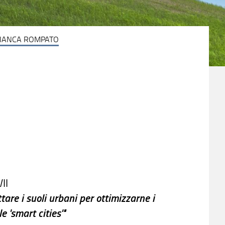
IANCA ROMPATO
II
tare i suoli urbani per ottimizzarne i
e 'smart cities'"