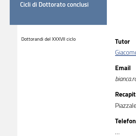
Cicli di Dottorato conclusi
Dottorandi del XXXVII ciclo
Tutor
Giacomo
Email
bianca.r
Recapit
Piazzal
Telefo
…