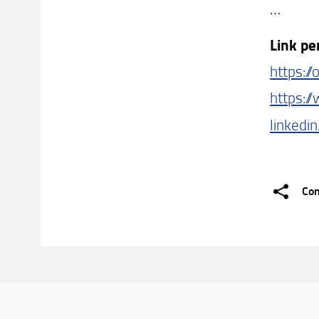
…
Link pe
https:/
https:/
linkedi
Con