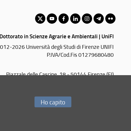
Dottorato in Scienze Agrarie e Ambientali | UniFI
012-2026 Università degli Studi di Firenze UNIFI
P.IVA/Cod.Fis 01279680480
Piazzale delle Cascine, 18 - 50144 Firenze (FI)
Tel.
+39 055 2755700
E-mail:
direttore(AT)dagri.unifi.it
PEC:
dagri(AT)pec.unifi.it
Ho capito
Redazione Web
i