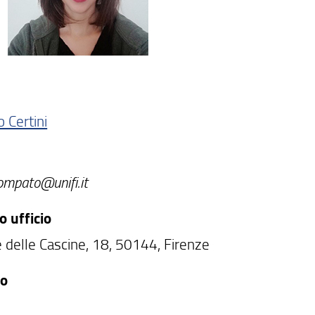
 Certini
ompato@unifi.it
o ufficio
e delle Cascine, 18, 50144, Firenze
no