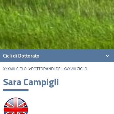
Cicli di Dottorato
XXXVIII CICLO
DOTTORANDI DEL XXXVIII CICLO
XLI ciclo
Sara Campigli
XL ciclo
XXXIX ciclo
XXXVIII ciclo
XXXVII ciclo