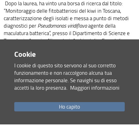
Dopo la laurea, ha vinto una borsa di ricerca dal titolo:
“Monitoraggio delle fitobatteriosi del kiwi in Toscana,
caratterizzazione degli isolati e messa a punto di metodi
diagnostici per
Pseudomonas viridiflava
agente della
maculatura batterica”, presso il Dipartimento di Scienze e
Tecnologie Agrarie, Alimentari, Ambientali e Forestali
(DAGRI), sezione di Patologia Vegetale e Entomologia.
Cookie
Si occupa dello studio delle malattie batteriche delle piante
nel settore agrario. L’attività di ricerca riguarda
I cookie di questo sito servono al suo corretto
principalmente lo sviluppo e l’applicazione di saggi
funzionamento e non raccolgono alcuna tua
diagnostici molecolari, la caratterizzazione e l’analisi
informazione personale. Se navighi su di esso
filogenetica di batteri fitopatogeni e analisi
accetti la loro presenza.
Maggiori informazioni
epidemiologiche, con particolare riferimento alle malattie
causate da specie diverse dello
Pseudomonas syringae
group
Ho capito
e da
Xylella fastidiosa
.
Attualmente frequenta il corso di Dottorato in Scienze
Agrarie e Ambientali presso il DAGRI (XXXVIII ciclo).
Pubblicazioni di rilievo