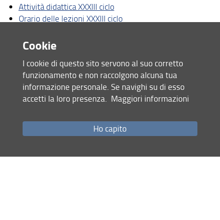
Attività didattica XXXIII ciclo
XXXVI ciclo
Orario delle lezioni XXXIII ciclo
Cicli di Dottorato conclusi
Cookie
Condividi
I cookie di questo sito servono al suo corretto
funzionamento e non raccolgono alcuna tua
ultimo aggiornamento
informazione personale. Se navighi su di esso
03.01.2024
accetti la loro presenza.
Maggiori informazioni
Ho capito
Mappa del sito
RSS feed
Privacy
Note Legali
Accessibilità e usabilità
Monitoraggio