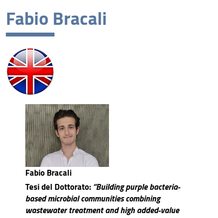
Fabio Bracali
XL ciclo
XXXIX ciclo
XXXVIII ciclo
XXXVII ciclo
XXXVI ciclo
Cicli di Dottorato conclusi
Fabio Bracali
Tesi del Dottorato:
“Building purple bacteria-
based microbial communities combining
wastewater treatment and high added-value