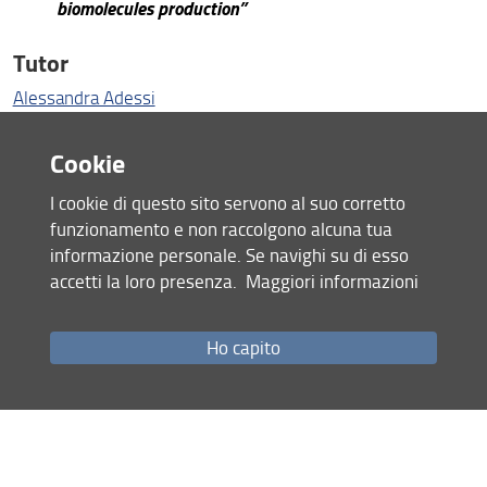
biomolecules production”
Tutor
Alessandra Adessi
Email
Cookie
fabio.bracali(AT)unifi.it
I cookie di questo sito servono al suo corretto
funzionamento e non raccolgono alcuna tua
Recapito Ufficio
informazione personale. Se navighi su di esso
Via Maragliano, 77, 50144 Firenze
accetti la loro presenza.
Maggiori informazioni
Profilo
Ho capito
Dottorando presso l'Università di Firenze, conduco ricerche
sull'impiego di consorzi di batteri rossi non sulfurei (PNSB)
per il trattamento delle acque reflue agroalimentari e il
conseguente recupero di risorse ad alto valore aggiunto.
Ho conseguito la Laurea Magistrale in Biologia