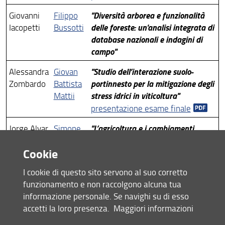
"Diversità arborea e funzionalità
Giovanni
Filippo
delle foreste: un'analisi integrata di
Iacopetti
Bussotti
database nazionali e indagini di
campo"
"Studio dell’interazione suolo-
Alessandra
Giovan
portinnesto per la mitigazione degli
Zombardo
Battista
stress idrici in viticoltura"
Mattii
presentazione esame finale
"L’agricoltura e i cambiamenti
Jorge Alvar
Simone
climatici in nazioni vulnerabili: il
Orlandini
Cookie
caso del Burkina Faso"
presentazione esame finale
I cookie di questo sito servono al suo corretto
funzionamento e non raccolgono alcuna tua
informazione personale. Se navighi su di esso
accetti la loro presenza.
Maggiori informazioni