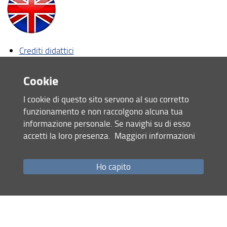
XXXVII ciclo
XXXVI ciclo
Crediti didattici
Cicli di Dottorato conclusi
Attività didattica XXXIV ciclo
Orario lezioni XXXIV ciclo
Cookie
I cookie di questo sito servono al suo corretto
funzionamento e non raccolgono alcuna tua
Condividi
informazione personale. Se navighi su di esso
accetti la loro presenza.
Maggiori informazioni
ultimo aggiornamento
30.01.2024
Ho capito
Mappa del sito
RSS feed