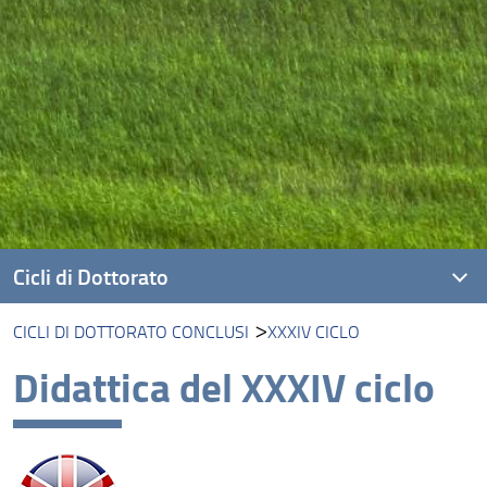
Cicli di Dottorato
CICLI DI DOTTORATO CONCLUSI
XXXIV CICLO
XLI ciclo
Didattica del XXXIV ciclo
XL ciclo
XXXIX ciclo
XXXVIII ciclo